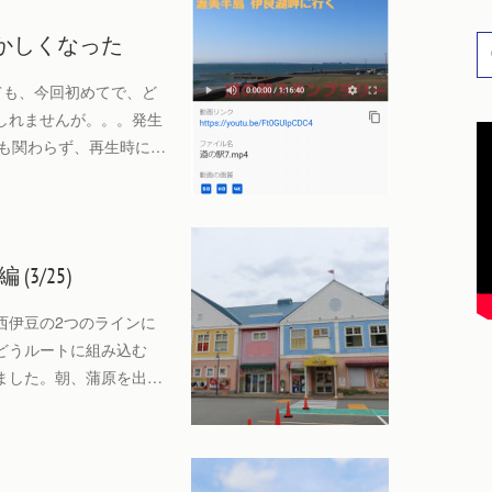
おかしくなった
っても、今回初めてで、ど
しれませんが。。。発生
にも関わらず、再生時に…
3/25)
西伊豆の2つのラインに
どうルートに組み込む
ました。朝、蒲原を出…