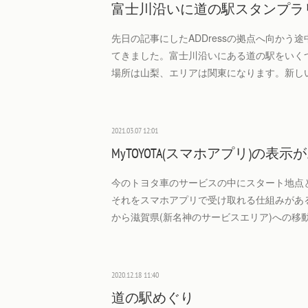
富士川沿いに道の駅スタンプラリー 
先日の記事にしたADDressの拠点へ向かう
てきました。富士川沿いにある道の駅をいく
場所は山梨、エリアは関東になります。新し
2021.03.07 12:01
MyTOYOTA(スマホアプリ)の表
今のトヨタ車のサービスの中にスタート地点
それをスマホアプリで受け取れる仕組みがあ
から滋賀県(新名神のサービスエリア)への移動で、
2020.12.18 11:40
道の駅めぐり