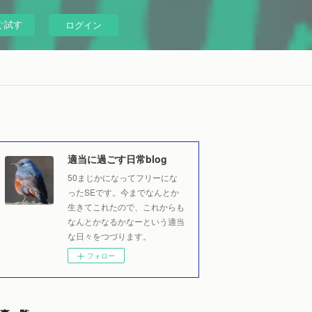
ぐ試す
ログイン
適当に過ごす日常blog
50まじかになってフリーにな
ったSEです。今までなんとか
生きてこれたので、これからも
なんとかなるかなーという適当
な日々をつづります。
フォロー