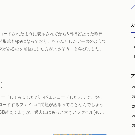
カ
ンコードされたように表示されてから3日ほどたった昨日
形式もvp9になっており、ちゃんとしたデータのようで
グがあるのを前提にした方がよさそう、と学びました。
ア
)
2
プロードしてみましたが、4Kエンコードしたふりで、やっ
2
ロードするファイルに問題があるってことなんでしょう
2
GB超えてますが、過去にはもっと大きいファイル(40…
2
2