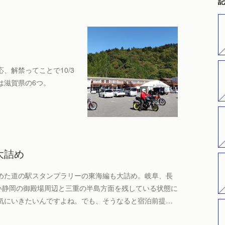
記
、解禁ってことで10/3
は滋賀県の6つ。
大詰め
めた道の駅スタンプラリーの東海編も大詰め。岐阜、長
い静岡の御殿場周辺と三重の半島方面を残している状態に
気にいきたいんですよね。でも、そうなると宿泊前提…