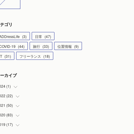
テゴリ
ADDressLife
(
3
)
日常
(
47
)
COVID-19
(
44
)
旅行
(
33
)
位置情報
(
9
)
IT
(
31
)
フリーランス
(
18
)
ーカイブ
024
(
1
)
022
(
22
(
1
)
)
021
(
50
(
5
)
)
(
6
)
020
(
83
(
4
)
)
(
5
)
(
2
)
019
(
17
(
8
)
)
(
4
)
(
3
)
(
8
)
(
1
)